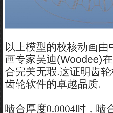
以上模型的校核动画由
画专家吴迪(Woodee)
合完美无瑕.这证明齿轮
齿轮软件的卓越品质.
啮合厚度
0.0004
时，啮