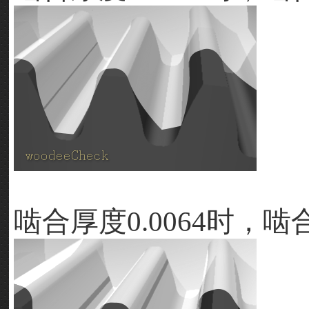
啮合厚度
0.0064
时，啮