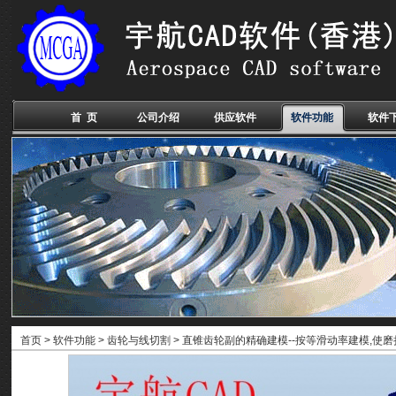
首 页
公司介绍
供应软件
软件功能
软件
首页
>
软件功能
>
齿轮与线切割
> 直锥齿轮副的精确建模--按等滑动率建模,使