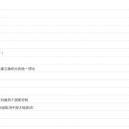
产！
，建立微积分的统一理论
！
分别被四个国家控制
坦福取消中国大陆面试!