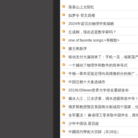
落基山上太阳红
如梦令 登文昌楼
2024年诺贝尔物理学奖揭晓
丘成桐，现在还是数学家吗？
one of favorite songs:<草帽歌>
滕王阁新序
移动支付大漏洞来了：手机一丢，倾家荡
一个撼动了物理学和数学的简单等式
牛顿—莱布尼兹定理向高维微积分的推广
中国迁都十大备选城市
2019USNews世界大学排名重磅发布
藏水入江，江水济黄，调水进疆再造中华
俄罗斯教授预言美国将分裂成四个国家，
全军覆没！ 麻省理工零录取中国学生，斯
少年中国说 梁启超
中國現代學術大宗師（共16位）