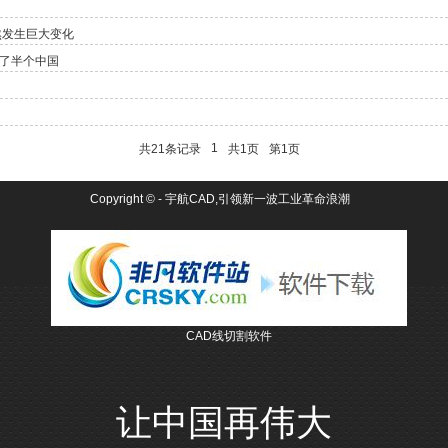
然发生巨大变化
懂了半个中国
1
共21条记录
共1页
第1页
Copyright ©
- 宇航CAD,引领新一波工业革命浪潮
CAD线切割软件
让中国再伟大