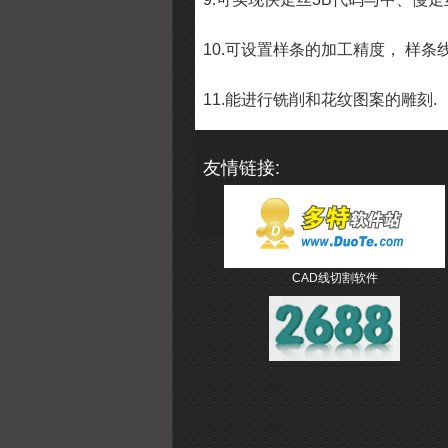
10.
可设置样条的加工精度，
样条
11.
能进行铣削和花纹图案的雕刻
.
友情链接:
CAD线切割软件