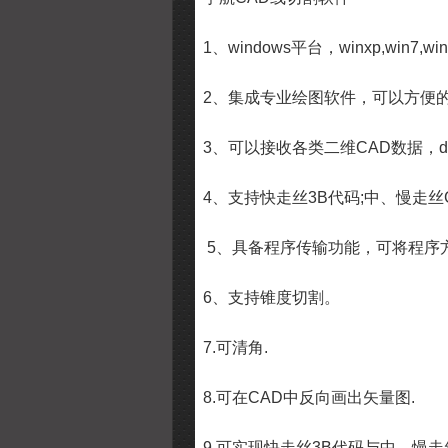
1
、
windows
平台，
winxp,win7,win
2
、集成专业绘图软件，可以方便
3
、可以接收各类二维
CAD
数据，
4
、支持快走丝
3B
代码
;
中、慢走丝
5
、具备程序传输功能，可将程序
6
、支持锥度切割。
7.
可清角
.
8.
可在
CAD
中反向画出矢量图
.
9.
可实现快走丝
3B
代码与中、慢走