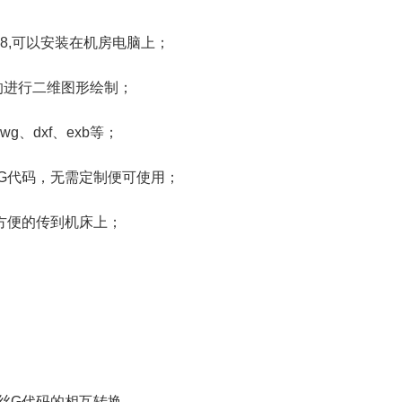
8,
可以安装在机房电脑上；
的进行二维图形绘制；
dwg
、
dxf
、
exb
等；
G
代码，无需定制便可使用；
方便的传到机床上；
丝
G
代码的相互转换
.