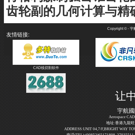
齿轮副的几何计算与精确
Copyright ©
- 
友情链接:
CAD线切割软件
让
宇航國
Aerospace CAD 
地址:香港九龍旺
ADDRESS:UNIT 04,7/F,BRIGHT WAY 
电话(TEL):(00852)65171898 2793551