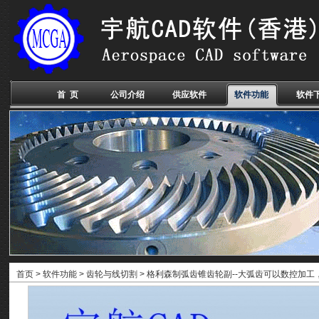
首 页
公司介绍
供应软件
软件功能
软件
首页
>
软件功能
>
齿轮与线切割
> 格利森制弧齿锥齿轮副--大弧齿可以数控加工